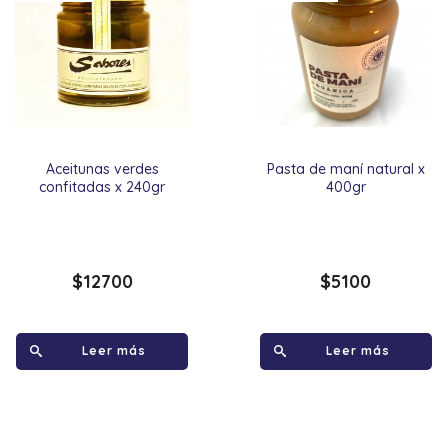
Aceitunas verdes
Pasta de maní natural x
confitadas x 240gr
400gr
$
12700
$
5100
Leer más
Leer más