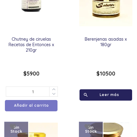
Chutney de ciruelas
Berenjenas asadas x
Recetas de Entonces x
180gr
210gr
$
5900
$
10500
Leer más
Añadir al carrito
Sin
Sin
Stock
Stock