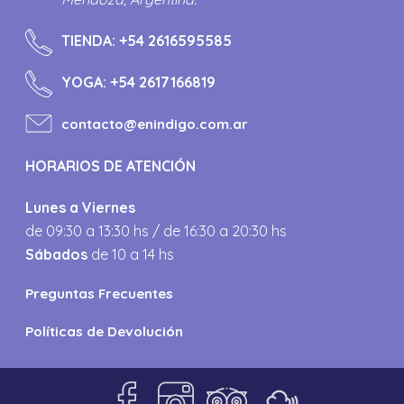
TIENDA:
+54 2616595585
YOGA:
+54 2617166819
contacto@enindigo.com.ar
HORARIOS DE ATENCIÓN
Lunes a Viernes
de 09:30 a 13:30 hs / de 16:30 a 20:30 hs
Sábados
de 10 a 14 hs
Preguntas Frecuentes
Políticas de Devolución