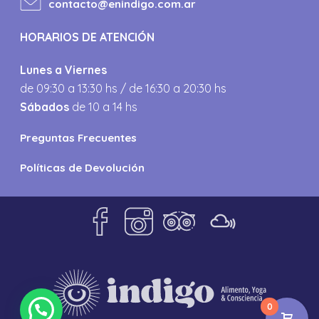
contacto@enindigo.com.ar
HORARIOS DE ATENCIÓN
Lunes a Viernes
de 09:30 a 13:30 hs / de 16:30 a 20:30 hs
Sábados
de 10 a 14 hs
Preguntas Frecuentes
Políticas de Devolución
0