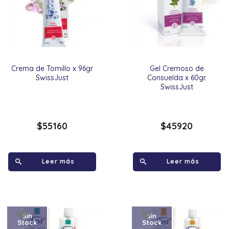
Crema de Tomillo x 96gr
Gel Cremoso de
SwissJust
Consuelda x 60gr.
SwissJust
$
55160
$
45920
Leer más
Leer más
Sin
Sin
Stock
Stock