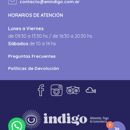
contacto@enindigo.com.ar
HORARIOS DE ATENCIÓN
Lunes a Viernes
de 09:30 a 13:30 hs / de 16:30 a 20:30 hs
Sábados
de 10 a 14 hs
Preguntas Frecuentes
Políticas de Devolución
0