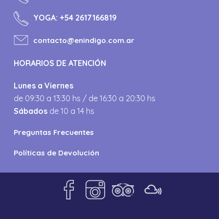
YOGA:
+54 2617166819
contacto@enindigo.com.ar
HORARIOS DE ATENCIÓN
Lunes a Viernes
de 09:30 a 13:30 hs / de 16:30 a 20:30 hs
Sábados
de 10 a 14 hs
Preguntas Frecuentes
Políticas de Devolución