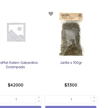
taMat Kalem Gabardina
Jarilla x 100gr
Estampado
$
42000
$
3300