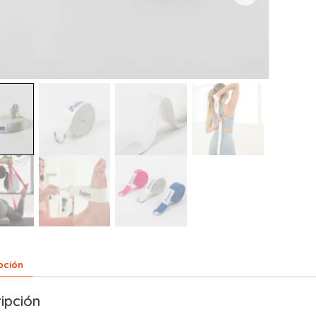
pción
ipción