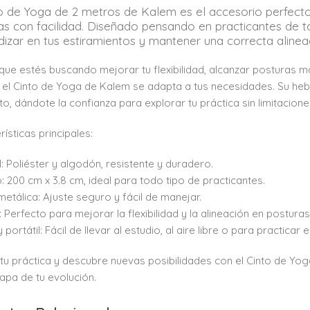
to de Yoga de 2 metros de Kalem es el accesorio perfecto 
as con facilidad. Diseñado pensando en practicantes de to
dizar en tus estiramientos y mantener una correcta alineac
que estés buscando mejorar tu flexibilidad, alcanzar posturas 
 el Cinto de Yoga de Kalem se adapta a tus necesidades. Su hebi
, dándote la confianza para explorar tu práctica sin limitacione
rísticas principales:
l: Poliéster y algodón, resistente y duradero.
 200 cm x 3.8 cm, ideal para todo tipo de practicantes.
 metálica: Ajuste seguro y fácil de manejar.
l: Perfecto para mejorar la flexibilidad y la alineación en postura
 portátil: Fácil de llevar al estudio, al aire libre o para practicar 
tu práctica y descubre nuevas posibilidades con el Cinto de Y
apa de tu evolución.