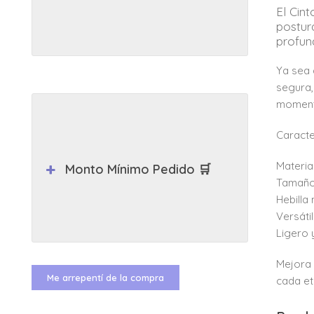
El Cin
postur
profun
Ya sea 
segura,
momento
Caracte
Materia
Monto Mínimo Pedido 🛒
Tamaño:
Hebilla
Versáti
Ligero y
Mejora 
Me arrepentí de la compra
cada et