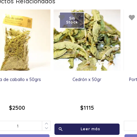
ctos Relacionados
Sin
Stock
a de caballo x 50grs
Cedrón x 50gr
Por
$
2500
$
1115
Leer más