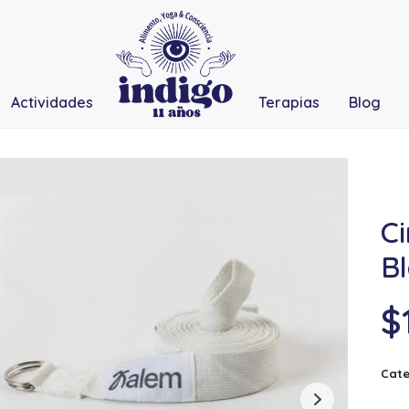
Actividades
Terapias
Blog
C
B
$
Cate