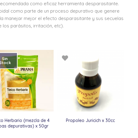
es recomendada como eficaz herramienta desparasitante.
oloidal como parte de un proceso
depurativo que genere
a manejar mejor el efecto desparasitante y sus secuelas
s parásitos, irritación, etc).
Sin
Stock
co Herbario (mezcla de 4
Propoleo Juricich x 30cc
bas depurativas) x 50gr