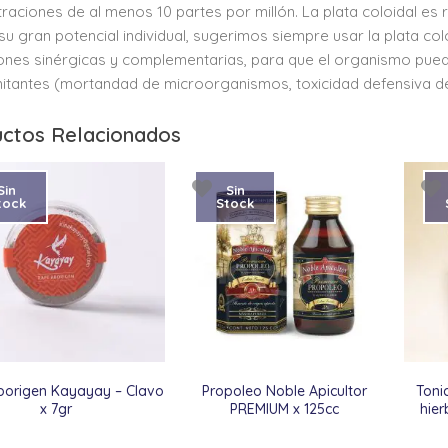
raciones de al menos 10 partes por millón. La plata coloidal 
su gran potencial individual, sugerimos siempre usar la plata c
ones sinérgicas y complementarias, para que el organismo pued
tantes (mortandad de microorganismos, toxicidad defensiva de lo
ctos Relacionados
Sin
Sin
tock
Stock
origen Kayayay – Clavo
Propoleo Noble Apicultor
Toni
x 7gr
PREMIUM x 125cc
hier