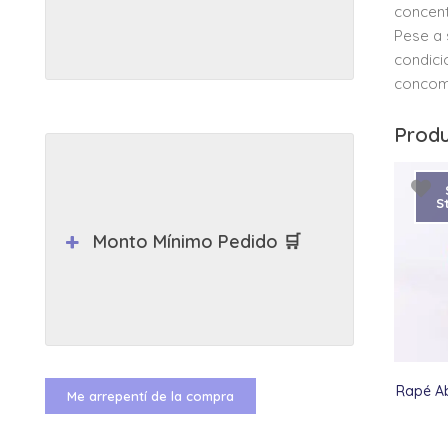
concent
Pese a 
condici
concomi
Produ
S
Monto Mínimo Pedido 🛒
Rapé Ab
Me arrepentí de la compra