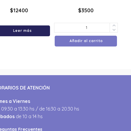
$
12400
$
3500
Leer más
Añadir al carrito
ORARIOS DE ATENCIÓN
nes a Viernes
 09:30 a 13:30 hs / de 16:30 a 20:30 hs
ábados
de 10 a 14 hs
eguntas Frecuentes