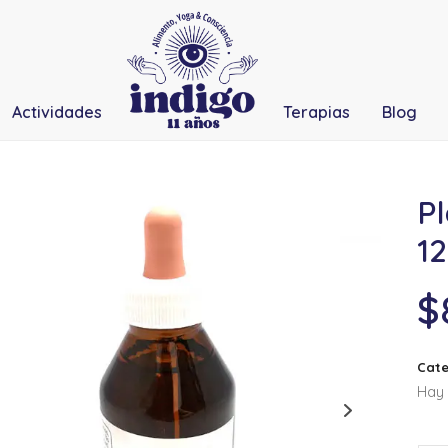
Actividades
Terapias
Blog
Pl
1
$
Cate
Hay 