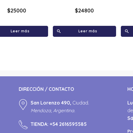
$
25000
$
24800
Leer más
Leer más
DIRECCIÓN / CONTACTO
H
San Lorenzo 490,
Ciudad.
Lu
Mendoza, Argentina.
de
S
TIENDA:
+54 2616595585
Pr