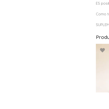
ES posi
Como to
SUPLEM
Produ