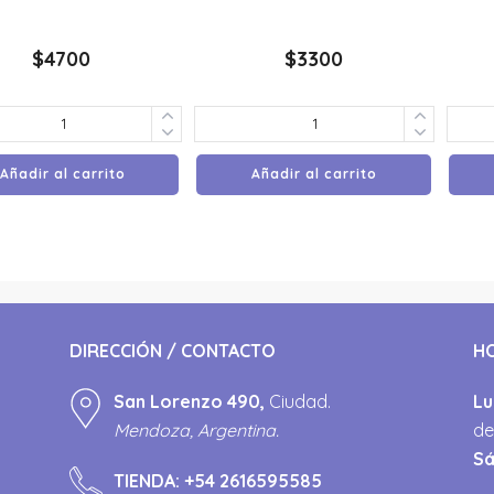
$
4700
$
3300
Añadir al carrito
Añadir al carrito
DIRECCIÓN / CONTACTO
H
San Lorenzo 490,
Ciudad.
Lu
Mendoza, Argentina.
de
S
TIENDA:
+54 2616595585