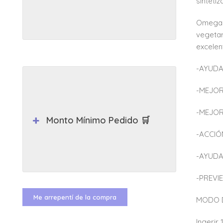
sinteti
Omega-3
vegetar
excelen
-AYUDA
-MEJOR
-MEJOR
Monto Mínimo Pedido 🛒
-ACCIÓ
-AYUDA
-PREVI
Me arrepentí de la compra
MODO 
Ingerir