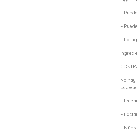
– Puede
– Puede
– La in
Ingredi
CONTRA
No hay 
cabecer
– Emba
– Lacta
– Niños