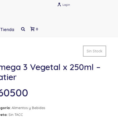
Login
Tienda
0
Sin Stock
mega 3 Vegetal x 250ml –
atier
60500
goría:
Alimentos y Bebidas
ueta:
Sin TACC