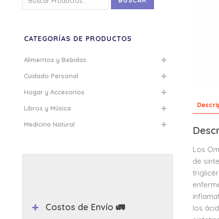
BUSCAR
por:
CATEGORÍAS DE PRODUCTOS
Alimentos y Bebidas
Cuidado Personal
Hogar y Accesorios
Descri
Libros y Música
Medicina Natural
Descr
Los Ome
de sint
triglic
enferme
inflama
Costos de Envío 🚛
los áci