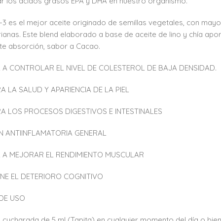
zar los ácidos grasos EPA y DHA en nuestro organismo.
 es el mejor aceite originado de semillas vegetales, con may
ianas. Este blend elaborado a base de aceite de lino y chía ap
te absorción, sabor a Cacao.
 A CONTROLAR EL NIVEL DE COLESTEROL DE BAJA DENSIDAD.
A LA SALUD Y APARIENCIA DE LA PIEL
A LOS PROCESOS DIGESTIVOS E INTESTINALES
N ANTIINFLAMATORIA GENERAL
 A MEJORAR EL RENDIMIENTO MUSCULAR
ENE EL DETERIORO COGNITIVO
DE USO
 1 cucharada de 5 ml (Tapita) en cualquier momento del día o bie