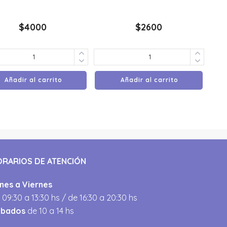
$
4000
$
2600
Añadir al carrito
Añadir al carrito
ORARIOS DE ATENCIÓN
nes a Viernes
 09:30 a 13:30 hs / de 16:30 a 20:30 hs
ábados
de 10 a 14 hs