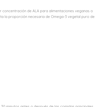
or concentración de ALA para alimentaciones veganas o
orta la proporción necesaria de Omega-3 vegetal puro de
n 30 minutos antes o después de las comidas principales.