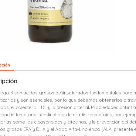
pción
ipción
ga-3 son ácidos grasos poliinsaturados fundamentales para 
etizarlos y son esenciales, por lo que debemos obtenerlos a travé
éridos, el colesterol LDL y la presión arterial. Propiedades antiin
dad inflamatoria intestinal o en la artritis reumatoide, por eje
torias como los eicosanoides y citocinas, y la prevención del d
dos grasos EPA y DHA y el Ácido Alfa-Linolénico (ALA, presente e