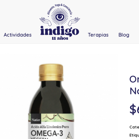
Actividades
Terapias
Blog
O
N
$
Cate
Etiq