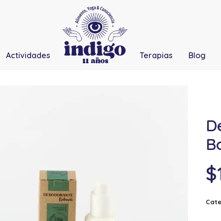
Actividades
Terapias
Blog
D
Bo
$
Cate