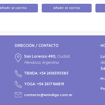
Añadir al carrito
Añadir al carrito
DIRECCIÓN / CONTACTO
H
San Lorenzo 490,
Ciudad.
Lu
Mendoza, Argentina.
de
S
TIENDA:
+54 2616595585
Pr
YOGA:
+54 2617166819
Po
contacto@enindigo.com.ar