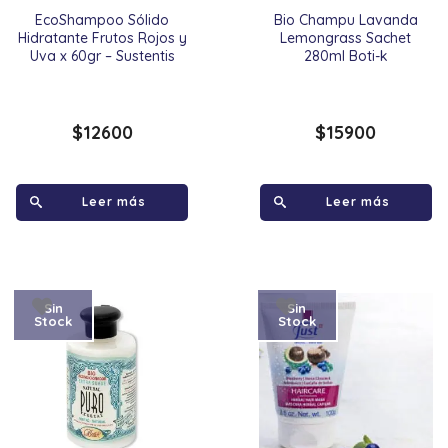
EcoShampoo Sólido
Bio Champu Lavanda
Hidratante Frutos Rojos y
Lemongrass Sachet
Uva x 60gr – Sustentis
280ml Boti-k
$
12600
$
15900
Leer más
Leer más
Sin
Sin
Stock
Stock