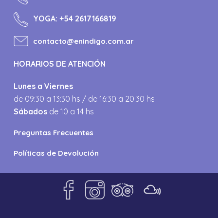
YOGA:
+54 2617166819
contacto@enindigo.com.ar
HORARIOS DE ATENCIÓN
Lunes a Viernes
de 09:30 a 13:30 hs / de 16:30 a 20:30 hs
Sábados
de 10 a 14 hs
Preguntas Frecuentes
Políticas de Devolución