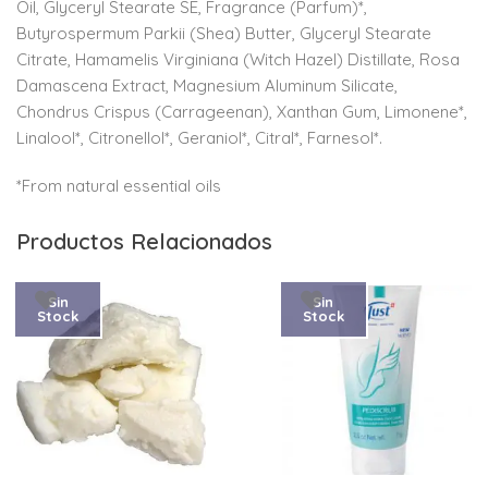
Oil, Glyceryl Stearate SE, Fragrance (Parfum)*,
Butyrospermum Parkii (Shea) Butter, Glyceryl Stearate
Citrate, Hamamelis Virginiana (Witch Hazel) Distillate, Rosa
Damascena Extract, Magnesium Aluminum Silicate,
Chondrus Crispus (Carrageenan), Xanthan Gum, Limonene*,
Linalool*, Citronellol*, Geraniol*, Citral*, Farnesol*.
*From natural essential oils
Productos Relacionados
Sin
Sin
Stock
Stock