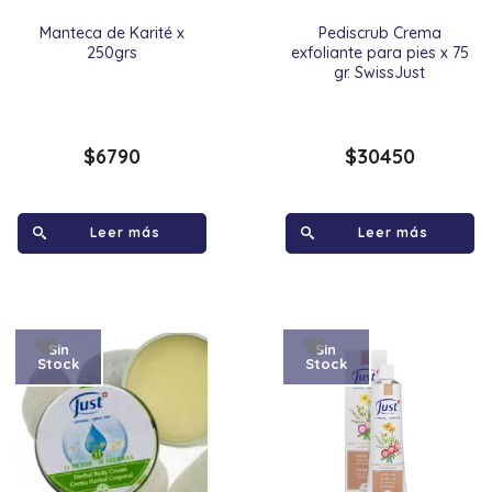
Manteca de Karité x
Pediscrub Crema
250grs
exfoliante para pies x 75
gr. SwissJust
$
6790
$
30450
Leer más
Leer más
Sin
Sin
Stock
Stock