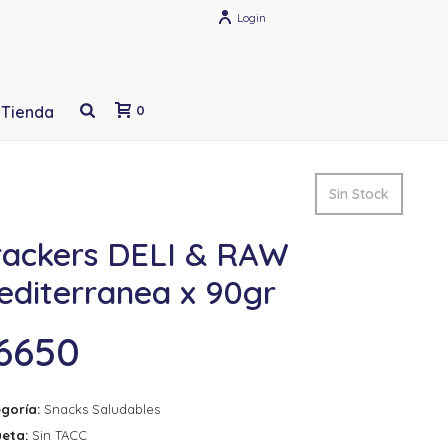
Login
Tienda
0
Sin Stock
rackers DELI & RAW
editerranea x 90gr
6650
goría:
Snacks Saludables
ueta:
Sin TACC