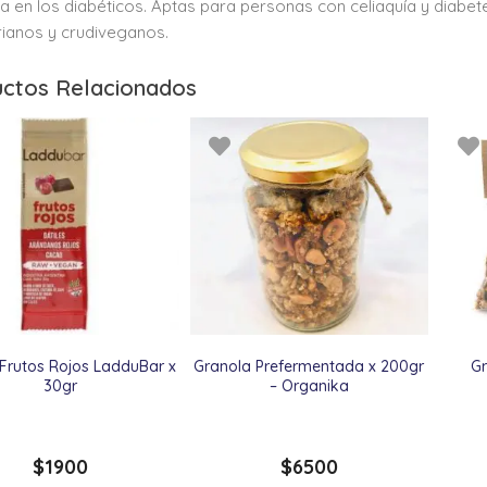
a en los diabéticos. Aptas para personas con celiaquía y diabe
ianos y crudiveganos.
ctos Relacionados
 Frutos Rojos LadduBar x
Granola Prefermentada x 200gr
Gr
30gr
– Organika
$
1900
$
6500