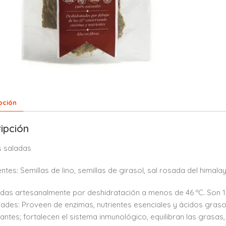
pción
ipción
s saladas
entes: Semillas de lino, semillas de girasol, sal rosada del himal
das artesanalmente por deshidratación a menos de 46 ºC. Son 10
ades: Proveen de enzimas, nutrientes esenciales y ácidos grasos
dantes; fortalecen el sistema inmunológico, equilibran las grasas,