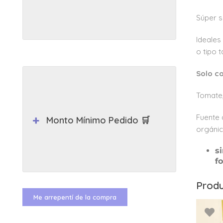
Súper s
Ideales
o tipo 
Solo co
Tomate,
Fuente 
Monto Mínimo Pedido 🛒
orgánic
s
f
Produ
Me arrepentí de la compra