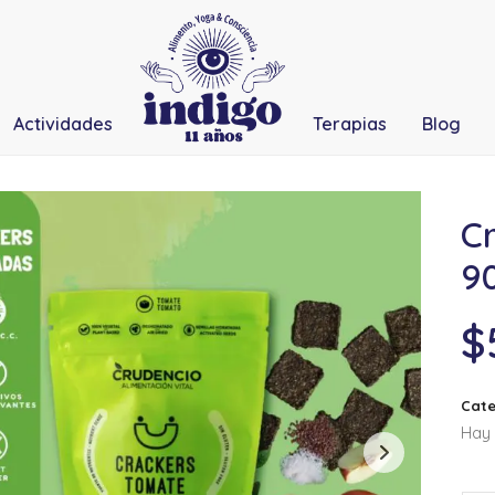
Actividades
Terapias
Blog
C
90
$
Cate
Hay 