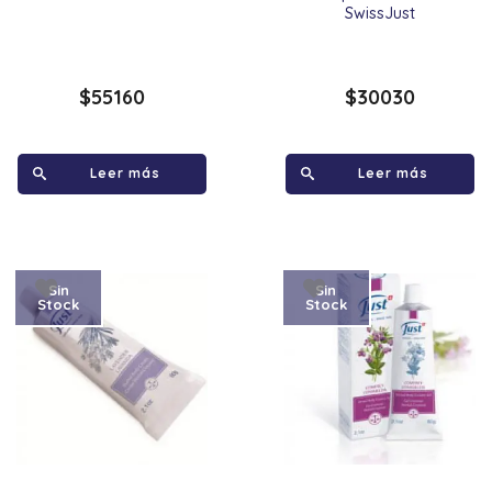
SwissJust
$
55160
$
30030
Leer más
Leer más
Sin
Sin
Stock
Stock