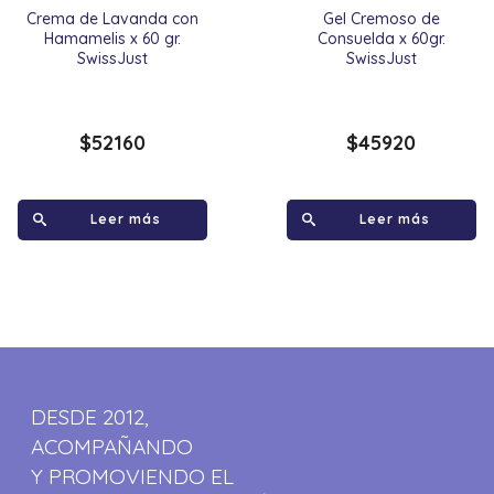
Crema de Lavanda con
Gel Cremoso de
Hamamelis x 60 gr.
Consuelda x 60gr.
SwissJust
SwissJust
$
52160
$
45920
Leer más
Leer más
DESDE 2012,
ACOMPAÑANDO
Y PROMOVIENDO EL