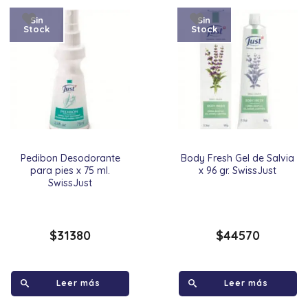
Sin
Sin
Stock
Stock
Pedibon Desodorante
Body Fresh Gel de Salvia
para pies x 75 ml.
x 96 gr. SwissJust
SwissJust
$
31380
$
44570
Leer más
Leer más