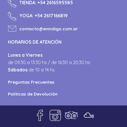
TIENDA:
+54 2616595585
YOGA:
+54 2617166819
contacto@enindigo.com.ar
HORARIOS DE ATENCIÓN
Lunes a Viernes
de 09:30 a 13:30 hs / de 16:30 a 20:30 hs
Sábados
de 10 a 14 hs
Preguntas Frecuentes
Políticas de Devolución