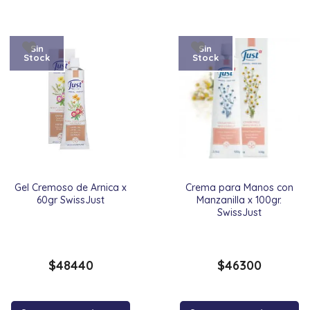
Sin
Sin
Stock
Stock
Gel Cremoso de Arnica x
Crema para Manos con
60gr SwissJust
Manzanilla x 100gr.
SwissJust
$
48440
$
46300