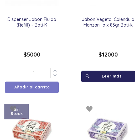
Dispenser Jabón Fluido
Jabon Vegetal Calendula
(Refill) – Boti-K
Manzanilla x 85gr Boti-k
$
5000
$
12000
Leer más
Añadir al carrito
Sin
Stock