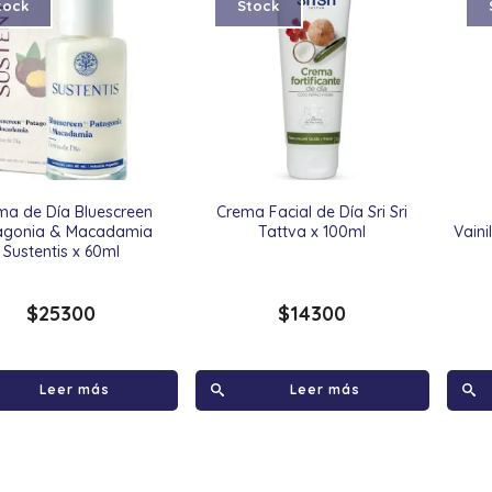
tock
Stock
ma de Día Bluescreen
Crema Facial de Día Sri Sri
agonia & Macadamia
Tattva x 100ml
Vain
Sustentis x 60ml
$
25300
$
14300
Leer más
Leer más