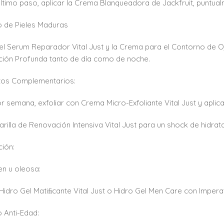
timo paso, aplicar la Crema Blanqueadora de Jackfruit, puntua
 de Pieles Maduras
 el Serum Reparador Vital Just y la Crema para el Contorno de O
ción Profunda tanto de día como de noche.
tos Complementarios:
or semana, exfoliar con Crema Micro-Exfoliante Vital Just y aplic
arilla de Renovación Intensiva Vital Just para un shock de hidrat
ción:
ven u oleosa:
 Hidro Gel Matiﬁcante Vital Just o Hidro Gel Men Care con Imper
 Anti-Edad: