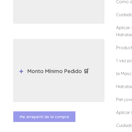
Como úl
Cuidado
Aplicar
Hidrata
Produc
1 vez p
Monto Mínimo Pedido 🛒
la Masc
Hidrata
Piel jo
Aplicar
Me arrepentí de la compra
Cuidado