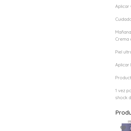
Aplicar
Cuidado
Mañana 
Crema d
Piel ult
Aplicar
Produc
1 vez p
shock d
Produ