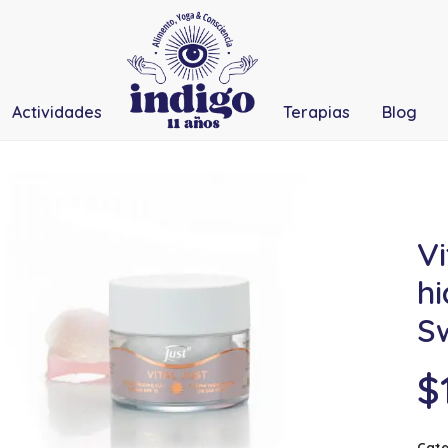
Actividades
Terapias
Blog
Vi
hi
S
$
Cate