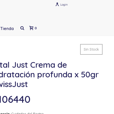
Login
Tienda
0
Sin Stock
tal Just Crema de
dratación profunda x 50gr
wissJust
106440
goría:
Cuidados del Rostro