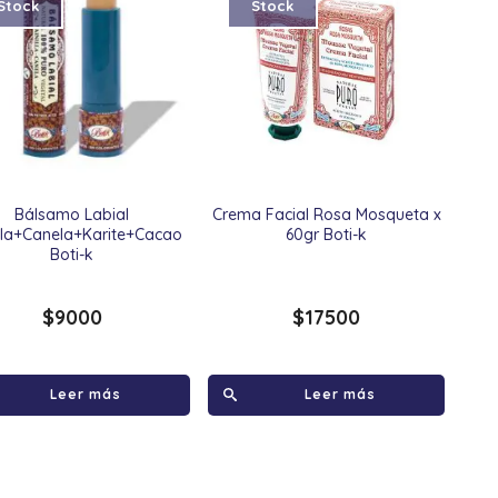
Stock
Stock
Bálsamo Labial
Crema Facial Rosa Mosqueta x
illa+Canela+Karite+Cacao
60gr Boti-k
Boti-k
$
9000
$
17500
Leer más
Leer más