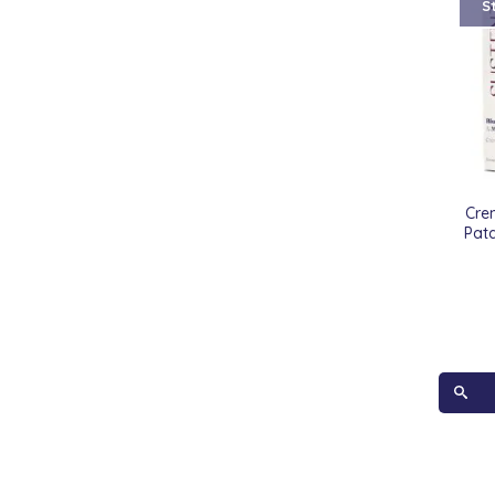
S
Cre
Pat