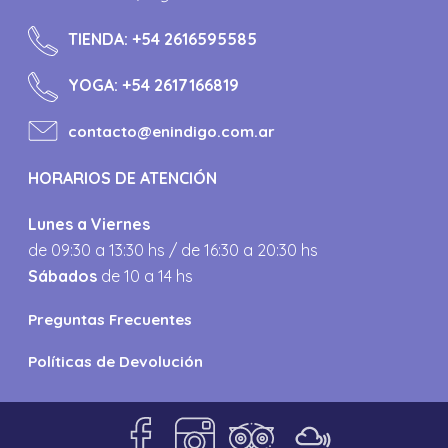
TIENDA:
+54 2616595585
YOGA:
+54 2617166819
contacto@enindigo.com.ar
HORARIOS DE ATENCIÓN
Lunes a Viernes
de 09:30 a 13:30 hs / de 16:30 a 20:30 hs
Sábados
de 10 a 14 hs
Preguntas Frecuentes
Políticas de Devolución