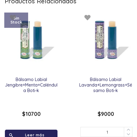
Productos Relacionados
Sin
Stock
Bálsamo Labial
Bálsamo Labial
Jengibre+Menta+Caléndul
Lavanda+Lemongrass+Sé
a Boti-k
samo Boti-k
$
10700
$
9000
Leer más