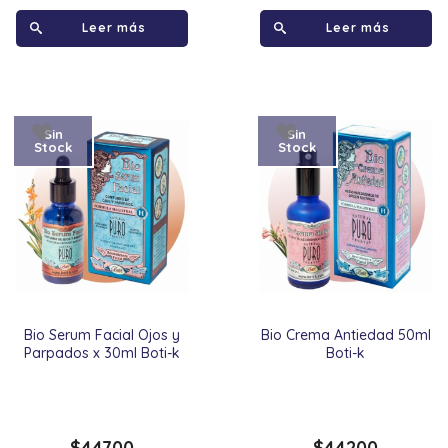
Leer más
Leer más
Sin
Sin
Stock
Stock
Bio Serum Facial Ojos y
Bio Crema Antiedad 50ml
Parpados x 30ml Boti-k
Boti-k
$
44700
$
44200