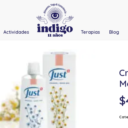
Actividades
Terapias
Blog
C
Ma
$
Cate