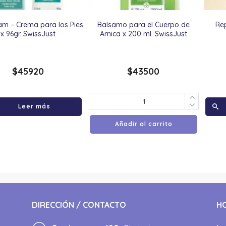
am – Crema para los Pies
Balsamo para el Cuerpo de
Re
x 96gr. SwissJust
Arnica x 200 ml. SwissJust
$
45920
$
43500
Leer más
Añadir al carrito
DIRECCIÓN / CONTACTO
H