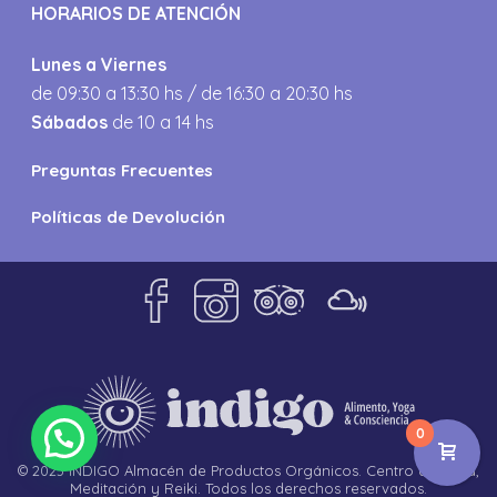
HORARIOS DE ATENCIÓN
Lunes a Viernes
de 09:30 a 13:30 hs / de 16:30 a 20:30 hs
Sábados
de 10 a 14 hs
Preguntas Frecuentes
Políticas de Devolución
0
© 2023 INDIGO Almacén de Productos Orgánicos. Centro de Yoga,
Meditación y Reiki. Todos los derechos reservados.