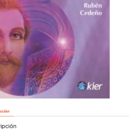
pción
ipción