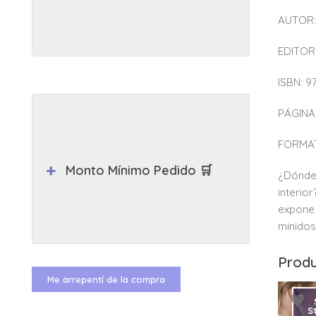
AUTOR:
EDITORI
ISBN: 
PÁGINAS
FORMAT
Monto Mínimo Pedido 🛒
¿Dónde 
interio
expone 
minidosi
Produ
Me arrepentí de la compra
S