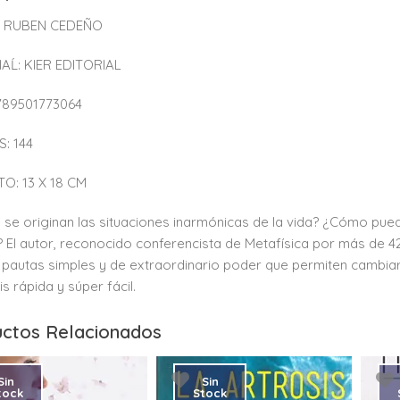
 RUBEN CEDEÑO
AĹ: KIER EDITORIAL
9789501773064
: 144
O: 13 X 18 CM
se originan las situaciones inarmónicas de la vida? ¿Cómo pu
r? El autor, reconocido conferencista de Metafísica por más d
pautas simples y de extraordinario poder que permiten cambiar
s rápida y súper fácil.
ctos Relacionados
Sin
Sin
tock
Stock