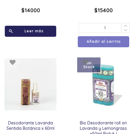
$
14000
$
15400
Leer más
Añadir al carrito
Sin
Stock
Desodorante Lavanda
Bio Desodorante roll on
Sentida Botánica x 60ml
Lavanda y Lemongrass
x50ml Boti-k l