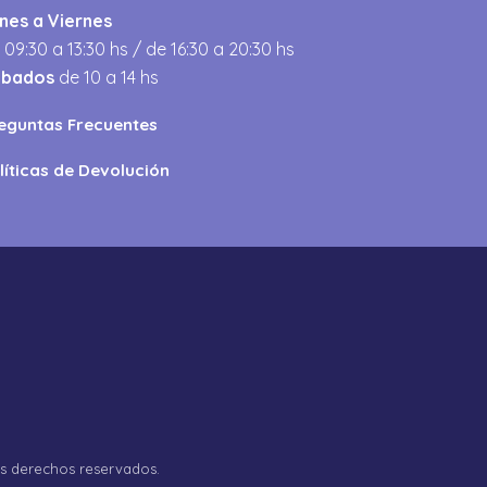
nes a Viernes
 09:30 a 13:30 hs / de 16:30 a 20:30 hs
ábados
de 10 a 14 hs
eguntas Frecuentes
líticas de Devolución
os derechos reservados.