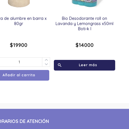
ra de alumbre en barra x
Bio Desodorante roll on
80gr
Lavanda y Lemongrass x50ml
Boti-k l
$
19900
$
14000
Leer más
Añadir al carrito
ORARIOS DE ATENCIÓN