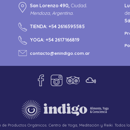
San Lorenzo 490,
Ciudad.
Lu
Mendoza, Argentina.
de
S
TIENDA:
+54 2616595585
Pr
YOGA:
+54 2617166819
Po
contacto@enindigo.com.ar
de Productos Orgánicos. Centro de Yoga, Meditación y Reiki. Todos l