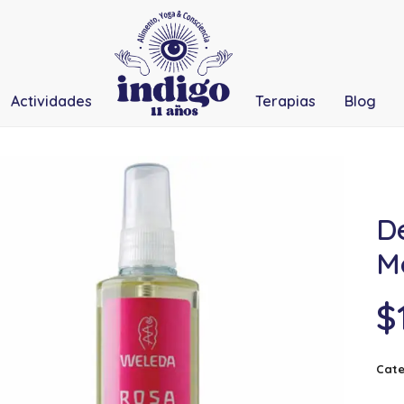
Actividades
Terapias
Blog
D
M
$
Cate