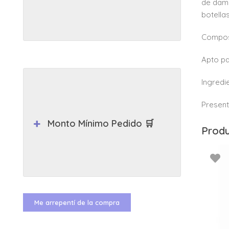
de dama
botella
Composi
Apto pa
Ingredie
Present
Monto Mínimo Pedido 🛒
Produ
Me arrepentí de la compra