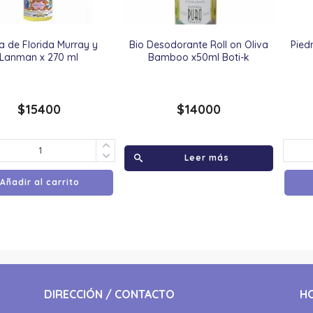
 de Florida Murray y
Bio Desodorante Roll on Oliva
Pied
Lanman x 270 ml
Bamboo x50ml Boti-k
$
15400
$
14000
Leer más
Añadir al carrito
DIRECCIÓN / CONTACTO
H