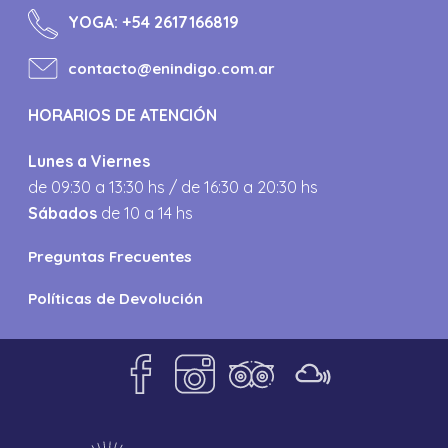
YOGA:
+54 2617166819
contacto@enindigo.com.ar
HORARIOS DE ATENCIÓN
Lunes a Viernes
de 09:30 a 13:30 hs / de 16:30 a 20:30 hs
Sábados
de 10 a 14 hs
Preguntas Frecuentes
Políticas de Devolución