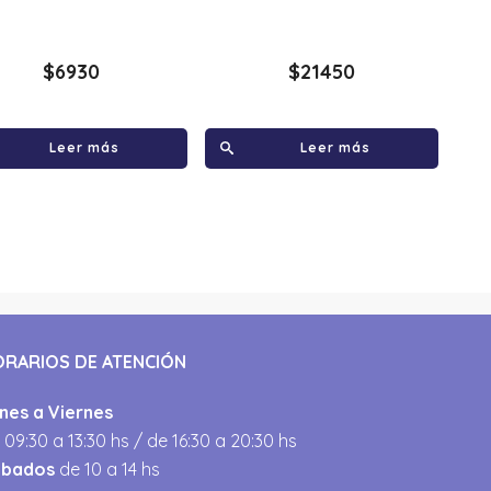
$
6930
$
21450
Leer más
Leer más
ORARIOS DE ATENCIÓN
nes a Viernes
 09:30 a 13:30 hs / de 16:30 a 20:30 hs
ábados
de 10 a 14 hs