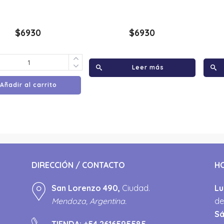
$
6930
$
6930
Leer más
Añadir al carrito
DIRECCIÓN / CONTACTO
H
San Lorenzo 490,
Ciudad.
Lu
Mendoza, Argentina.
de
S