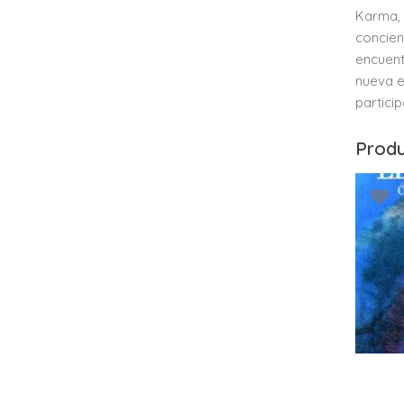
Karma, 
concien
encuent
nueva e
partici
Produ