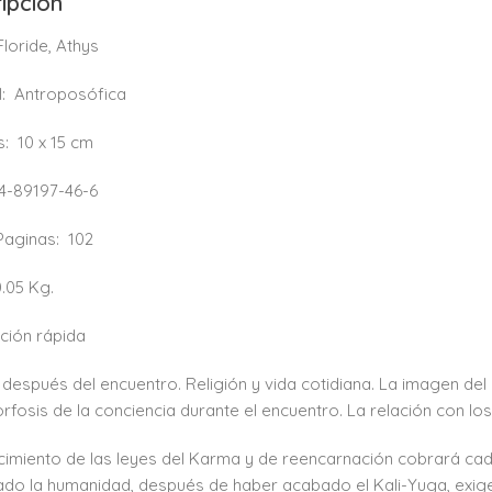
ipción
Floride, Athys
l:
Antroposófica
s:
10 x 15 cm
4-89197-46-6
 Paginas:
102
0.05 Kg.
ción rápida
 después del encuentro. Religión y vida cotidiana. La imagen del
fosis de la conciencia durante el encuentro. La relación con lo
cimiento de las leyes del Karma y de reencarnación cobrará ca
ado la humanidad, después de haber acabado el Kali-Yuga, exige 