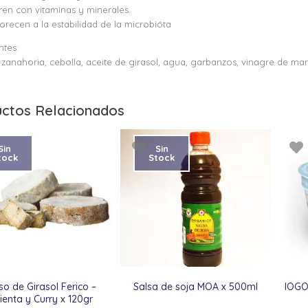
ren con vitaminas y minerales.
orecen a la estabilidad de la microbióta
ntes:
 zanahoria, cebolla, aceite de girasol, agua, garbanzos, vinagre de ma
ctos Relacionados
Sin
Sin
tock
Stock
o de Girasol Ferico –
Salsa de soja MOA x 500ml
IOGO
ienta y Curry x 120gr