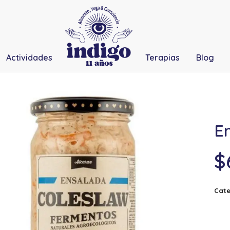
Actividades
Terapias
Blog
En
$
Cate