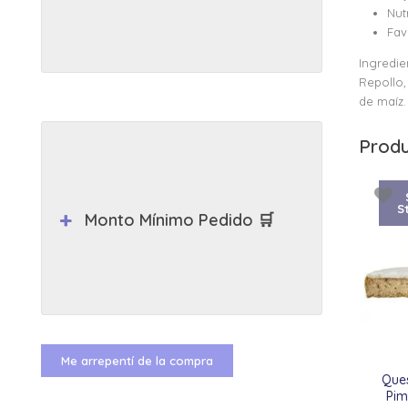
Nut
Fav
Ingredie
Repollo,
de maíz.
Produ
S
Monto Mínimo Pedido 🛒
Me arrepentí de la compra
Ques
Pim