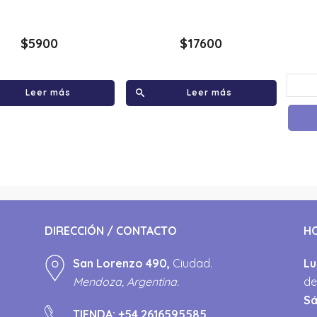
$
5900
$
17600
Leer más
Leer más
DIRECCIÓN / CONTACTO
H
San Lorenzo 490,
Ciudad.
Lu
Mendoza, Argentina.
de
S
TIENDA:
+54 2616595585