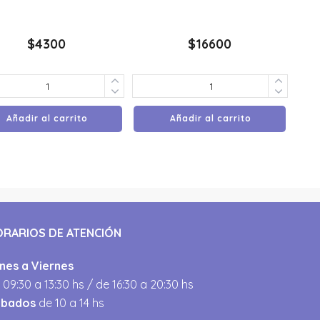
$
4300
$
16600
Añadir al carrito
Añadir al carrito
ORARIOS DE ATENCIÓN
nes a Viernes
 09:30 a 13:30 hs / de 16:30 a 20:30 hs
ábados
de 10 a 14 hs