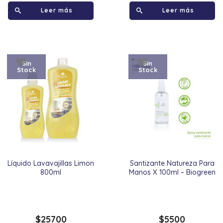
Leer más
Leer más
Sin
Sin
Stock
Stock
Líquido Lavavajillas Limon
Santizante Natureza Para
800ml
Manos X 100ml – Biogreen
$
25700
$
5500