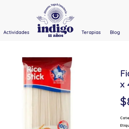
Actividades
Terapias
Blog
F
x 
$
Cate
Etiq