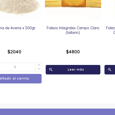
ina de Avena x 500gr
Fideos Integrales Campo Claro
Fide
(tallarin)
$
2040
$
4800
Leer más
Añadir al carrito