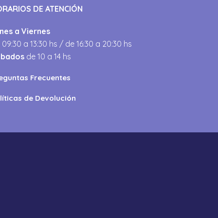
ORARIOS DE ATENCIÓN
nes a Viernes
 09:30 a 13:30 hs / de 16:30 a 20:30 hs
ábados
de 10 a 14 hs
eguntas Frecuentes
líticas de Devolución