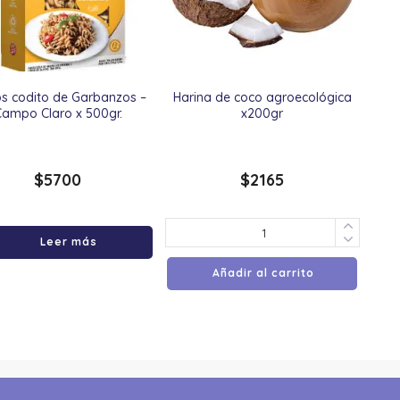
os codito de Garbanzos –
Harina de coco agroecológica
Campo Claro x 500gr.
x200gr
$
5700
$
2165
Leer más
Añadir al carrito