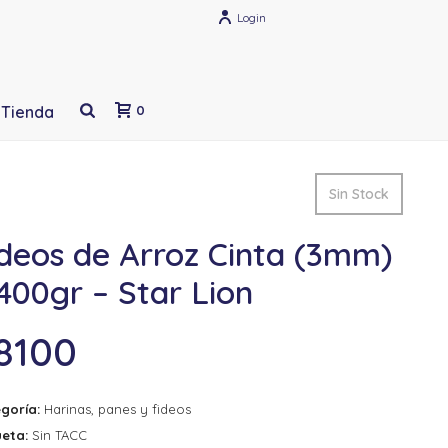
Login
Tienda
0
Sin Stock
ideos de Arroz Cinta (3mm)
400gr – Star Lion
8100
goría:
Harinas, panes y fideos
ueta:
Sin TACC