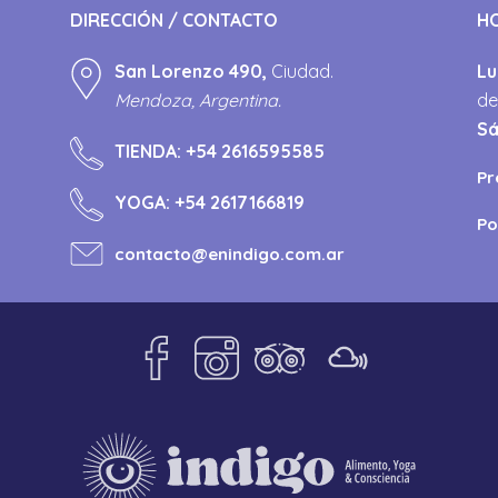
DIRECCIÓN / CONTACTO
H
San Lorenzo 490,
Ciudad.
Lu
Mendoza, Argentina.
de
S
TIENDA:
+54 2616595585
Pr
YOGA:
+54 2617166819
Po
contacto@enindigo.com.ar