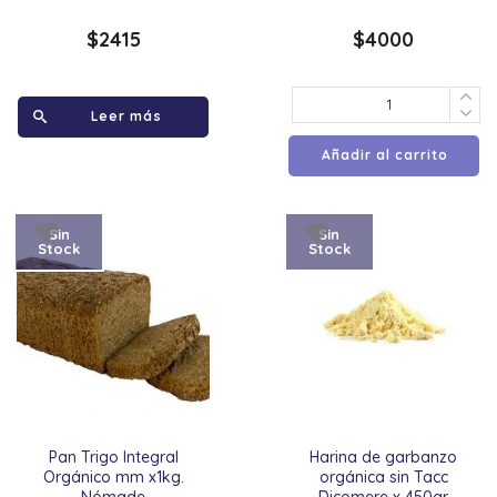
$
2415
$
4000
Leer más
Añadir al carrito
Sin
Sin
Stock
Stock
Pan Trigo Integral
Harina de garbanzo
Orgánico mm x1kg.
orgánica sin Tacc
Nómade
Dicomere x 450gr