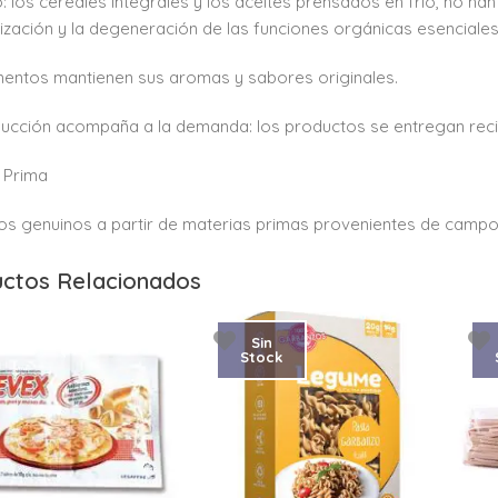
: los cereales integrales y los aceites prensados en frío, no han
lización y la degeneración de las funciones orgánicas esenciales
mentos mantienen sus aromas y sabores originales.
ucción acompaña a la demanda: los productos se entregan rec
 Prima
os genuinos a partir de materias primas provenientes de campo
ctos Relacionados
Sin
Stock