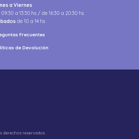
nes a Viernes
 09:30 a 13:30 hs / de 16:30 a 20:30 hs
ábados
de 10 a 14 hs
eguntas Frecuentes
líticas de Devolución
os derechos reservados.