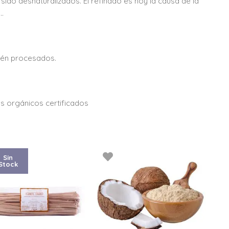
 sido desnaturalizados. El refinado es hoy la causa de la
.
.
ién procesados.
s orgánicos certificados
Sin
Stock