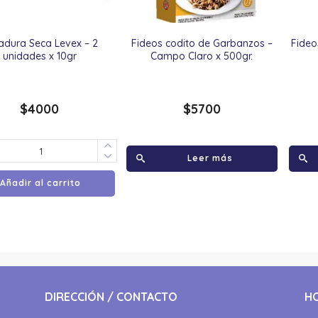
adura Seca Levex – 2
Fideos codito de Garbanzos –
Fideo
unidades x 10gr
Campo Claro x 500gr.
$
4000
$
5700
Leer más
Añadir al carrito
DIRECCIÓN / CONTACTO
H