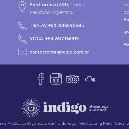
San Lorenzo 490,
Ciudad.
Lu
Mendoza, Argentina.
de
S
TIENDA:
+54 2616595585
Pr
YOGA:
+54 2617166819
Po
contacto@enindigo.com.ar
de Productos Orgánicos. Centro de Yoga, Meditación y Reiki. Todos l