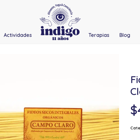
Actividades
Terapias
Blog
F
Cl
$
Cate