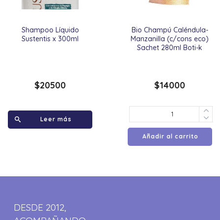
Shampoo Líquido
Bio Champú Caléndula-
Sustentis x 300ml
Manzanilla (c/cons eco)
Sachet 280ml Boti-k
$
20500
$
14000
Leer más
Añadir al carrito
DESDE 2012,