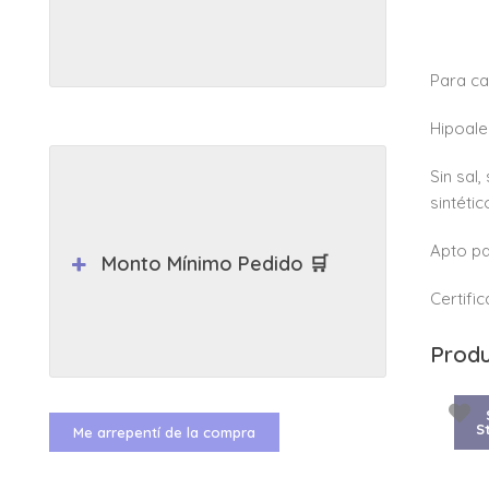
Para ca
Hipoale
Sin sal,
sintéti
Apto p
Monto Mínimo Pedido 🛒
Certifi
Produ
S
Me arrepentí de la compra