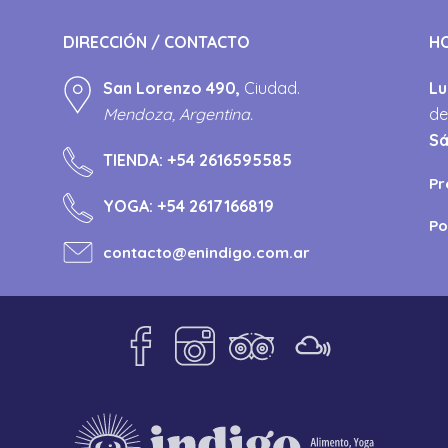
DIRECCIÓN / CONTACTO
H
San Lorenzo 490,
Ciudad.
Lu
Mendoza, Argentina.
de
S
TIENDA:
+54 2616595585
Pr
YOGA:
+54 2617166819
Po
contacto@enindigo.com.ar