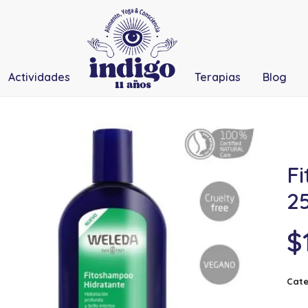
Actividades
Terapias
Blog
F
2
$
Cate