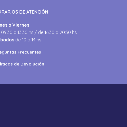
ORARIOS DE ATENCIÓN
nes a Viernes
 09:30 a 13:30 hs / de 16:30 a 20:30 hs
ábados
de 10 a 14 hs
eguntas Frecuentes
líticas de Devolución