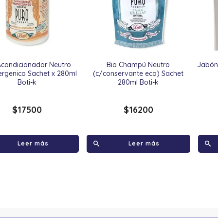
Acondicionador Neutro
Bio Champú Neutro
Jabón 
ergenico Sachet x 280ml
(c/conservante eco) Sachet
Boti-k
280ml Boti-k
$
17500
$
16200
Leer más
Leer más