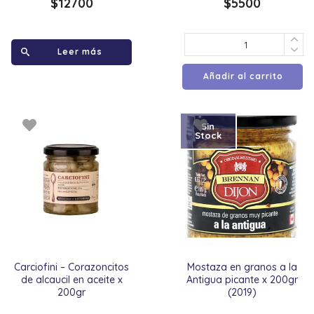
$
12700
$
5500
Leer más
Añadir al carrito
Sin
Stock
Carciofini – Corazoncitos
Mostaza en granos a la
de alcaucil en aceite x
Antigua picante x 200gr
200gr
(2019)