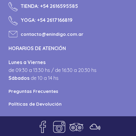
TIENDA:
+54 2616595585
YOGA:
+54 2617166819
contacto@enindigo.com.ar
HORARIOS DE ATENCIÓN
Lunes a Viernes
de 09:30 a 13:30 hs / de 16:30 a 20:30 hs
Sábados
de 10 a 14 hs
Preguntas Frecuentes
Políticas de Devolución