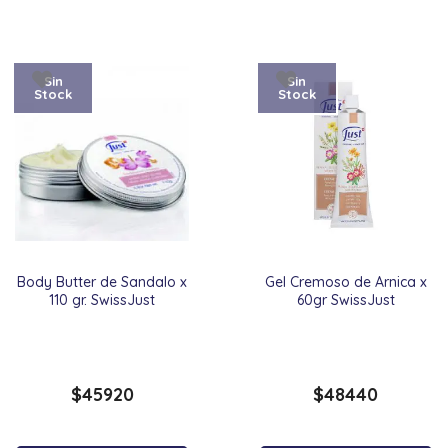
Sin
Sin
Stock
Stock
Body Butter de Sandalo x
Gel Cremoso de Arnica x
110 gr. SwissJust
60gr SwissJust
$
45920
$
48440