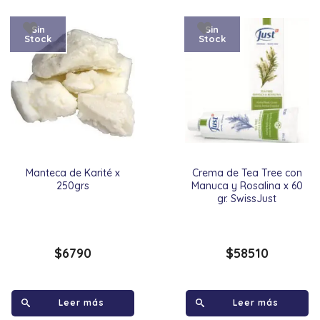
Sin
Sin
Stock
Stock
Manteca de Karité x
Crema de Tea Tree con
250grs
Manuca y Rosalina x 60
gr. SwissJust
$
6790
$
58510
Leer más
Leer más