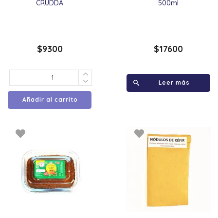
CRUDDA
500ml
$
9300
$
17600
Leer más
Añadir al carrito