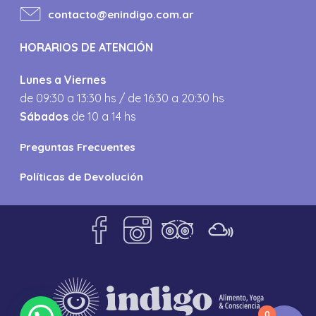
contacto@enindigo.com.ar
HORARIOS DE ATENCIÓN
Lunes a Viernes
de 09:30 a 13:30 hs / de 16:30 a 20:30 hs
Sábados
de 10 a 14 hs
Preguntas Frecuentes
Políticas de Devolución
0