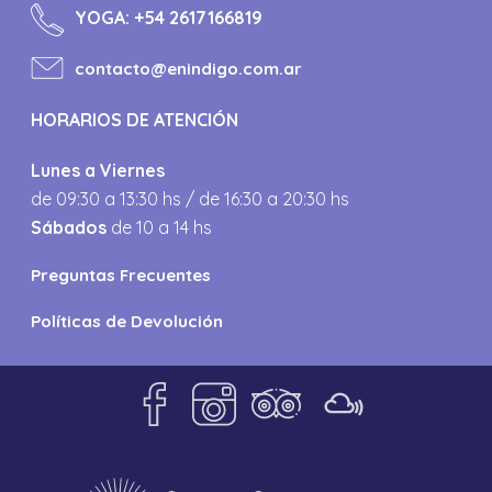
YOGA:
+54 2617166819
contacto@enindigo.com.ar
HORARIOS DE ATENCIÓN
Lunes a Viernes
de 09:30 a 13:30 hs / de 16:30 a 20:30 hs
Sábados
de 10 a 14 hs
Preguntas Frecuentes
Políticas de Devolución