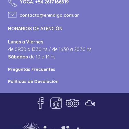
YOGA:
+54 2617166819
contacto@enindigo.com.ar
HORARIOS DE ATENCIÓN
Lunes a Viernes
de 09:30 a 13:30 hs / de 16:30 a 20:30 hs
Sábados
de 10 a 14 hs
Preguntas Frecuentes
Políticas de Devolución