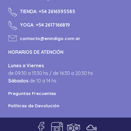
TIENDA:
+54 2616595585
YOGA:
+54 2617166819
contacto@enindigo.com.ar
HORARIOS DE ATENCIÓN
Lunes a Viernes
de 09:30 a 13:30 hs / de 16:30 a 20:30 hs
Sábados
de 10 a 14 hs
Preguntas Frecuentes
Políticas de Devolución