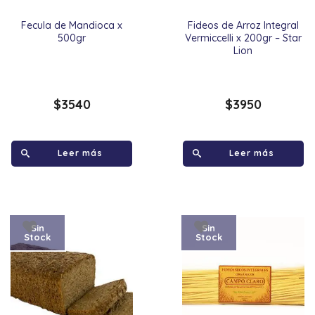
Fecula de Mandioca x
Fideos de Arroz Integral
500gr
Vermiccelli x 200gr – Star
Lion
$
3540
$
3950
Leer más
Leer más
Sin
Sin
Stock
Stock