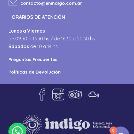
contacto@enindigo.com.ar
HORARIOS DE ATENCIÓN
Lunes a Viernes
de 09:30 a 13:30 hs / de 16:30 a 20:30 hs
Sábados
de 10 a 14 hs
Preguntas Frecuentes
Políticas de Devolución
0