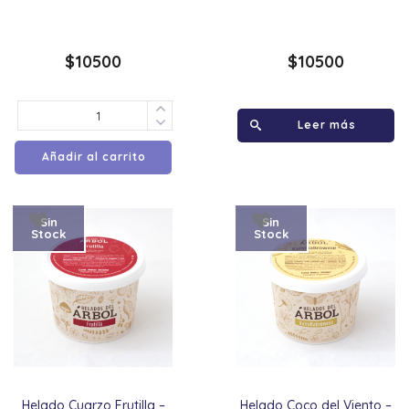
$
10500
$
10500
Leer más
Añadir al carrito
Sin
Sin
Stock
Stock
Helado Cuarzo Frutilla –
Helado Coco del Viento –