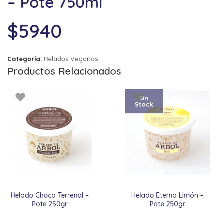
– Pote 750ml
$
5940
Categoría:
Helados Veganos
Productos Relacionados
Sin
Stock
Helado Choco Terrenal –
Helado Eterno Limón –
Pote 250gr
Pote 250gr