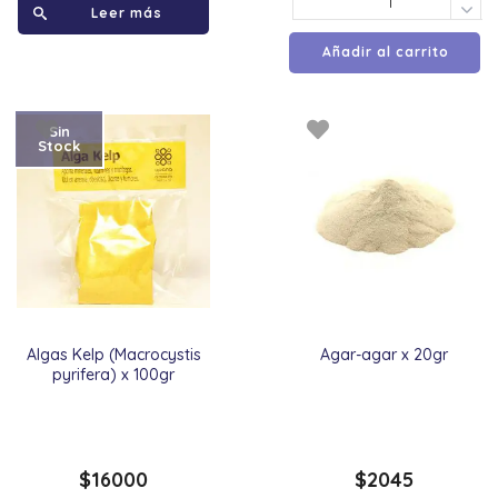
Leer más
Añadir al carrito
Sin
Stock
Algas Kelp (Macrocystis
Agar-agar x 20gr
pyrifera) x 100gr
$
16000
$
2045