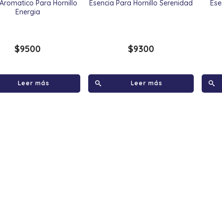
 Aromatico Para Hornillo
Esencia Para Hornillo Serenidad
Ese
Energia
$
9500
$
9300
Leer más
Leer más