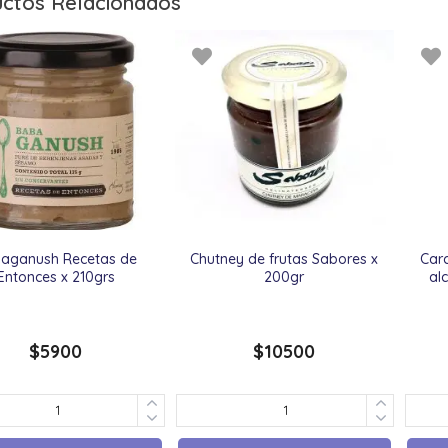
ctos Relacionados
aganush Recetas de
Chutney de frutas Sabores x
Carc
Entonces x 210grs
200gr
al
$
5900
$
10500