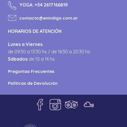
YOGA:
+54 2617166819
contacto@enindigo.com.ar
HORARIOS DE ATENCIÓN
Lunes a Viernes
de 09:30 a 13:30 hs / de 16:30 a 20:30 hs
Sábados
de 10 a 14 hs
Preguntas Frecuentes
Políticas de Devolución