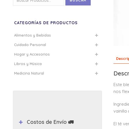
BUSCAR
por:
CATEGORÍAS DE PRODUCTOS
Alimentos y Bebidas
Cuidado Personal
Hogar y Accesorios
Descri
Libros y Música
Descr
Medicina Natural
Este bl
nos fle
Ingredi
vainill
Costos de Envío 🚛
El té v