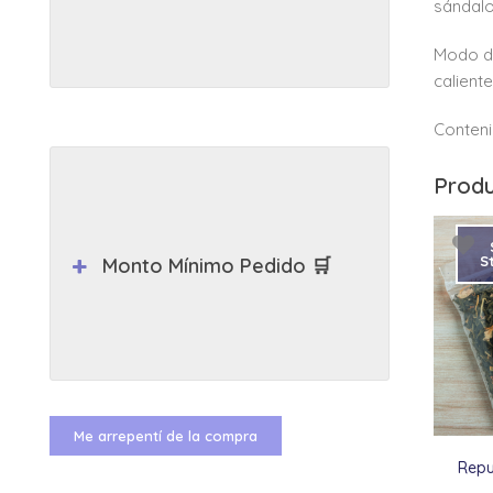
sándalo
Modo de
caliente
Conteni
Produ
S
Monto Mínimo Pedido 🛒
Me arrepentí de la compra
Repu