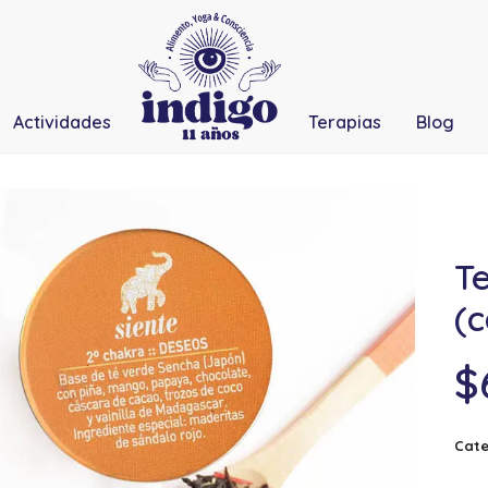
Actividades
Terapias
Blog
Te
(c
$
Cate