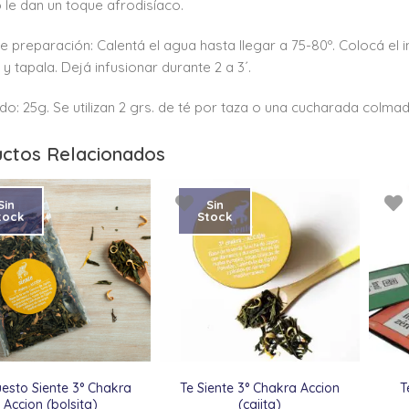
 le dan un toque afrodisíaco.
 preparación: Calentá el agua hasta llegar a 75-80º. Colocá el i
 y tapala. Dejá infusionar durante 2 a 3´.
do: 25g. Se utilizan 2 grs. de té por taza o una cucharada colmad
ctos Relacionados
Sin
Sin
tock
Stock
esto Siente 3° Chakra
Te Siente 3° Chakra Accion
T
Accion (bolsita)
(cajita)