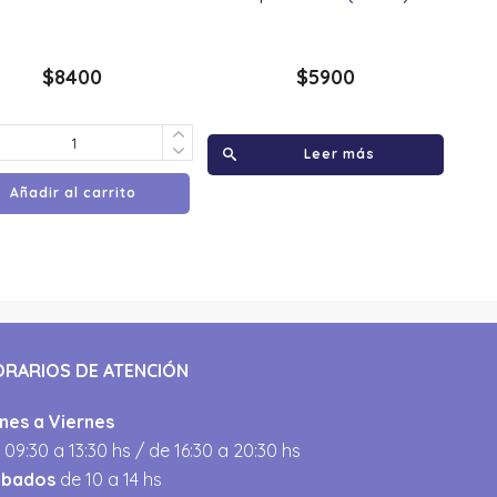
$
8400
$
5900
Leer más
Añadir al carrito
ORARIOS DE ATENCIÓN
nes a Viernes
 09:30 a 13:30 hs / de 16:30 a 20:30 hs
ábados
de 10 a 14 hs