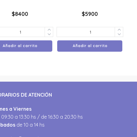
$
8400
$
5900
Añadir al carrito
Añadir al carrito
ORARIOS DE ATENCIÓN
nes a Viernes
 09:30 a 13:30 hs / de 16:30 a 20:30 hs
ábados
de 10 a 14 hs