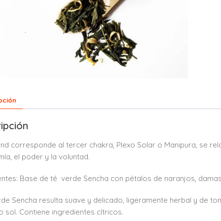
pción
ipción
end corresponde al tercer chakra, Plexo Solar o Manipura, se rel
ía, el poder y la voluntad.
entes: Base de té verde Sencha con pétalos de naranjos, damasc
erde Sencha resulta suave y delicado, ligeramente herbal y de t
o sol. Contiene ingredientes cítricos.