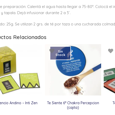
 preparación: Calentá el agua hasta llegar a 75-80º. Colocá el i
 y tapala. Dejá infusionar durante 2 a 3´.
do: 25g. Se utilizan 2 grs. de té por taza o una cucharada colmad
ctos Relacionados
Sin
Stock
lencio Andino – Inti Zen
Te Siente 6° Chakra Percepcion
T
(cajita)