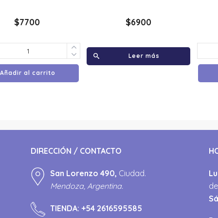
$
7700
$
6900
Leer más
Añadir al carrito
DIRECCIÓN / CONTACTO
H
San Lorenzo 490,
Ciudad.
Lu
Mendoza, Argentina.
de
S
TIENDA:
+54 2616595585