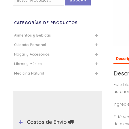
BUSCAR
por:
CATEGORÍAS DE PRODUCTOS
Alimentos y Bebidas
Cuidado Personal
Hogar y Accesorios
Descri
Libros y Música
Descr
Medicina Natural
Este bl
autonom
Ingredi
El té v
Costos de Envío 🚛
de plen